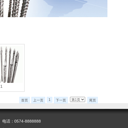
1
1
首页
上一页
下一页
尾页
电话：0574-8888888